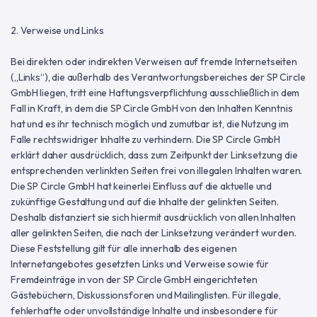
2. Verweise und Links
Bei direkten oder indirekten Verweisen auf fremde Internetseiten
(„Links“), die außerhalb des Verantwortungsbereiches der SP Circle
GmbH liegen, tritt eine Haftungsverpflichtung ausschließlich in dem
Fall in Kraft, in dem die SP Circle GmbH von den Inhalten Kenntnis
hat und es ihr technisch möglich und zumutbar ist, die Nutzung im
Falle rechtswidriger Inhalte zu verhindern. Die SP Circle GmbH
erklärt daher ausdrücklich, dass zum Zeitpunkt der Linksetzung die
entsprechenden verlinkten Seiten frei von illegalen Inhalten waren.
Die SP Circle GmbH hat keinerlei Einfluss auf die aktuelle und
zukünftige Gestaltung und auf die Inhalte der gelinkten Seiten.
Deshalb distanziert sie sich hiermit ausdrücklich von allen Inhalten
aller gelinkten Seiten, die nach der Linksetzung verändert wurden.
Diese Feststellung gilt für alle innerhalb des eigenen
Internetangebotes gesetzten Links und Verweise sowie für
Fremdeinträge in von der SP Circle GmbH eingerichteten
Gästebüchern, Diskussionsforen und Mailinglisten. Für illegale,
fehlerhafte oder unvollständige Inhalte und insbesondere für